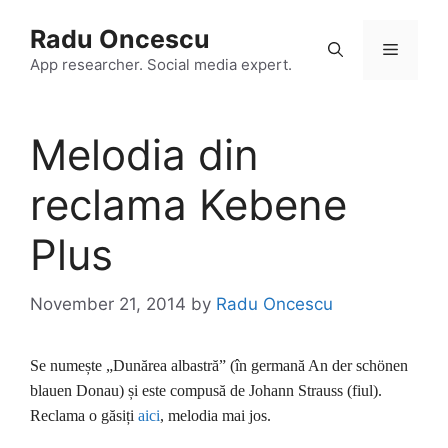
Skip
Radu Oncescu
to
Menu
content
App researcher. Social media expert.
Melodia din
reclama Kebene
Plus
November 21, 2014
by
Radu Oncescu
Se numește „Dunărea albastră” (în germană An der schönen
blauen Donau) și este compusă de Johann Strauss (fiul).
Reclama o găsiți
aici
, melodia mai jos.