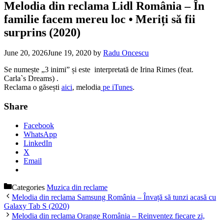
Melodia din reclama Lidl România – În
familie facem mereu loc • Meriți să fii
surprins (2020)
June 20, 2026
June 19, 2020
by
Radu Oncescu
Se numește „3 inimi” și este interpretată de Irina Rimes (feat.
Carla`s Dreams) .
Reclama o găsești
aici
, melodia
pe iTunes
.
Share
Facebook
WhatsApp
LinkedIn
X
Email
Categories
Muzica din reclame
Melodia din reclama Samsung România – Învață să tunzi acasă cu
Galaxy Tab S (2020)
Melodia din reclama Orange România – Reinventez fiecare zi,