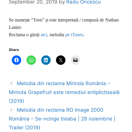
September 20, 2019
by
Radu Oncescu
Se numește “Torn” și este interpretată / compusă de Nathan
Lanier.
Reclama o găsiți
aici
, melodia
pe iTunes
.
Share
Melodia din reclama Mirinda România –
Mirinda Grapefruit este remediul antiplictiseală
(2019)
Melodia din reclama RO Image 2000
România – Se-ncinge treaba | 29 noiembrie |
Trailer (2019)