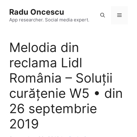
Skip
Radu Oncescu
to
Menu
content
App researcher. Social media expert.
Melodia din
reclama Lidl
România – Soluții
curățenie W5 • din
26 septembrie
2019