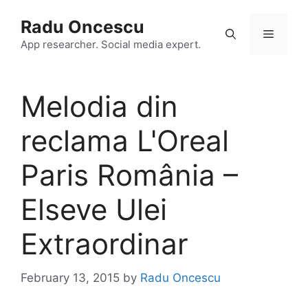
Skip
Radu Oncescu
to
Menu
content
App researcher. Social media expert.
Melodia din
reclama L'Oreal
Paris România –
Elseve Ulei
Extraordinar
February 13, 2015
by
Radu Oncescu