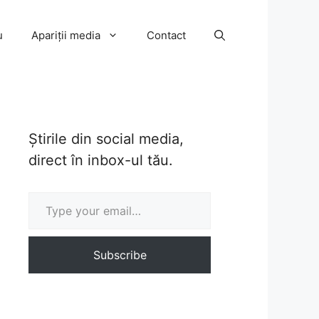
u
Apariții media
Contact
Știrile din social media,
direct în inbox-ul tău.
Type your email…
Subscribe