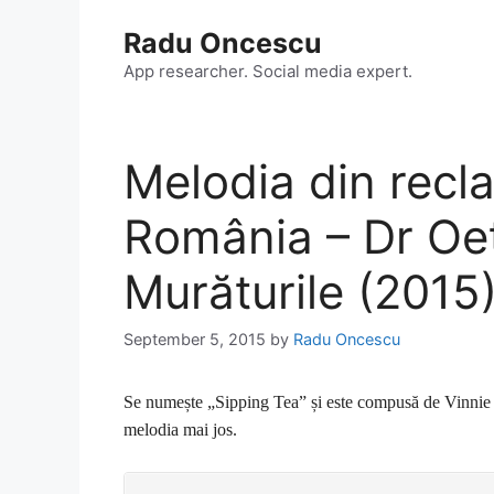
Skip
Radu Oncescu
to
content
App researcher. Social media expert.
Melodia din rec
România – Dr Oetk
Murăturile (2015
September 5, 2015
by
Radu Oncescu
Se numește „Sipping Tea” și este compusă de Vinni
melodia mai jos.