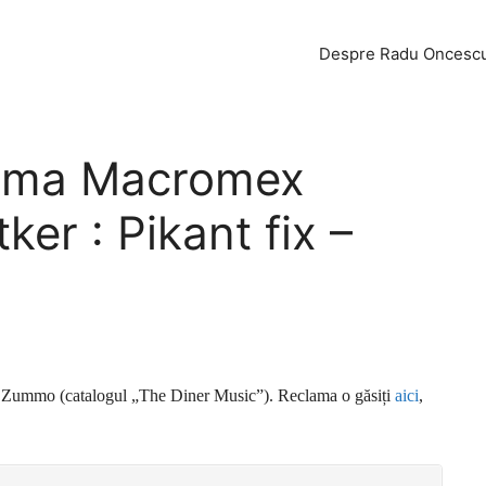
Despre Radu Oncesc
lama Macromex
er : Pikant fix –
)
e Zummo (catalogul „The Diner Music”). Reclama o găsiți
aici
,