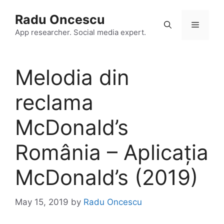
Skip
Radu Oncescu
to
Menu
content
App researcher. Social media expert.
Melodia din
reclama
McDonald’s
România – Aplicația
McDonald’s (2019)
May 15, 2019
by
Radu Oncescu