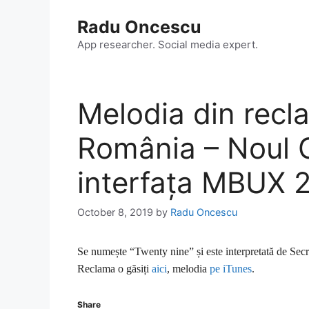
Skip
Radu Oncescu
to
content
App researcher. Social media expert.
Melodia din rec
România – Noul G
interfața MBUX 
October 8, 2019
by
Radu Oncescu
Se numește “Twenty nine” și este interpretată de Secr
Reclama o găsiți
aici
, melodia
pe iTunes
.
Share