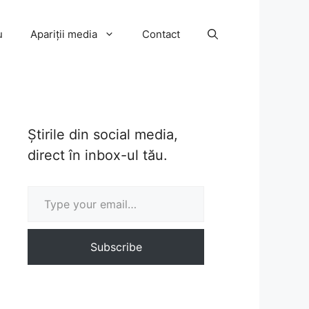
u
Apariții media
Contact
Știrile din social media,
direct în inbox-ul tău.
Type your email…
Subscribe