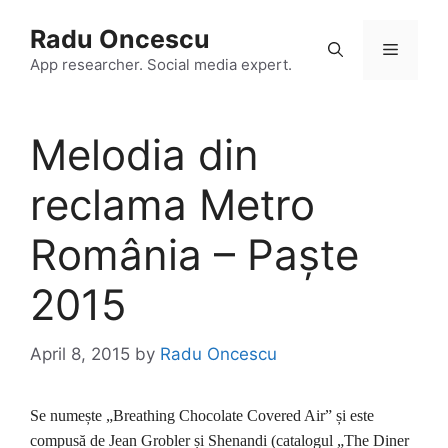
Skip
Radu Oncescu
to
Menu
content
App researcher. Social media expert.
Melodia din
reclama Metro
România – Paște
2015
April 8, 2015
by
Radu Oncescu
Se numește „Breathing Chocolate Covered Air” și este
compusă de Jean Grobler și Shenandi (catalogul „The Diner