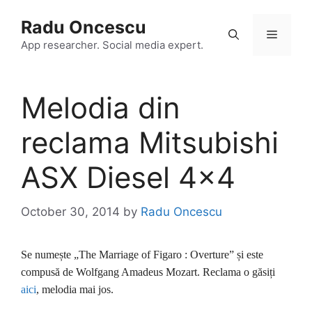
Skip
Radu Oncescu
to
Menu
content
App researcher. Social media expert.
Melodia din
reclama Mitsubishi
ASX Diesel 4×4
October 30, 2014
by
Radu Oncescu
Se numește „The Marriage of Figaro : Overture” și este
compusă de Wolfgang Amadeus Mozart. Reclama o găsiți
aici
, melodia mai jos.