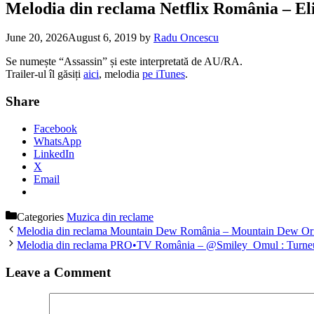
Melodia din reclama Netflix România – Elit
June 20, 2026
August 6, 2019
by
Radu Oncescu
Se numește “Assassin” și este interpretată de AU/RA.
Trailer-ul îl găsiți
aici
, melodia
pe iTunes
.
Share
Facebook
WhatsApp
LinkedIn
X
Email
Categories
Muzica din reclame
Melodia din reclama Mountain Dew România – Mountain Dew Origi
Melodia din reclama PRO•TV România – @Smiley_Omul : Turneu 
Leave a Comment