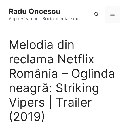
Skip
Radu Oncescu
to
Menu
content
App researcher. Social media expert.
Melodia din
reclama Netflix
România – Oglinda
neagră: Striking
Vipers | Trailer
(2019)