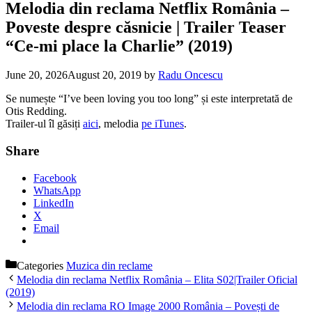
Melodia din reclama Netflix România –
Poveste despre căsnicie | Trailer Teaser
“Ce-mi place la Charlie” (2019)
June 20, 2026
August 20, 2019
by
Radu Oncescu
Se numește “I’ve been loving you too long” și este interpretată de
Otis Redding.
Trailer-ul îl găsiți
aici
, melodia
pe iTunes
.
Share
Facebook
WhatsApp
LinkedIn
X
Email
Categories
Muzica din reclame
Melodia din reclama Netflix România – Elita S02|Trailer Oficial
(2019)
Melodia din reclama RO Image 2000 România – Povești de