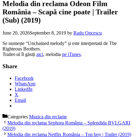
Melodia din reclama Odeon Film
România – Scapă cine poate | Trailer
(Sub) (2019)
June 20, 2026
September 8, 2019
by
Radu Oncescu
Se numește “Unchained melody” și este interpretată de Tbe
Righteous Brothers.
Trailer-ul îl găsiți
aici
, melodia
pe iTunes
.
Share
Facebook
WhatsApp
LinkedIn
X
Email
Categories
Muzica din reclame
Melodia din reclama Sephora România – Splendida BVLGARI
(2019)
Melodia din reclama Netflix România – Top boy | Trailer (2019)