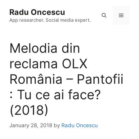
Skip
Radu Oncescu
to
Menu
content
App researcher. Social media expert.
Melodia din
reclama OLX
România – Pantofii
: Tu ce ai face?
(2018)
January 28, 2018
by
Radu Oncescu