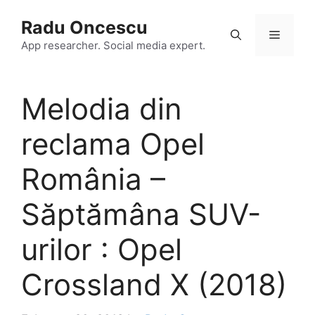
Skip
Radu Oncescu
to
Menu
content
App researcher. Social media expert.
Melodia din
reclama Opel
România –
Săptămâna SUV-
urilor : Opel
Crossland X (2018)