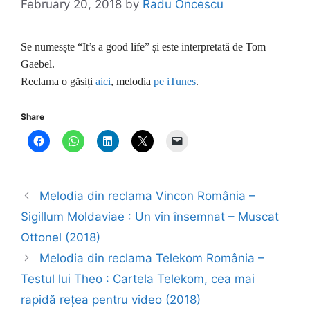
February 20, 2018
by
Radu Oncescu
Se numesște “It’s a good life” și este interpretată de Tom
Gaebel.
Reclama o găsiți
aici
, melodia
pe iTunes
.
Share
Melodia din reclama Vincon România –
Sigillum Moldaviae : Un vin însemnat – Muscat
Ottonel (2018)
Melodia din reclama Telekom România –
Testul lui Theo : Cartela Telekom, cea mai
rapidă rețea pentru video (2018)