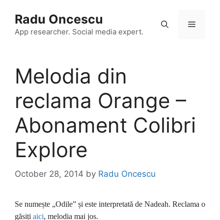
Skip
Radu Oncescu
to
Menu
content
App researcher. Social media expert.
Melodia din
reclama Orange –
Abonament Colibri
Explore
October 28, 2014
by
Radu Oncescu
Se numește „Odile” și este interpretată de Nadeah. Reclama o
găsiți
aici
, melodia mai jos.