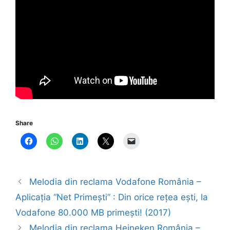
Share
Melodia din reclama Vodafone România –
Aplicația “Net Primești” : Din orice rețea ești, la
Vodafone 80.000 MB primești! (2017)
Melodia din reclama Heineken România –