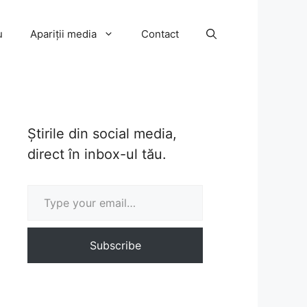
u
Apariții media
Contact
Știrile din social media,
direct în inbox-ul tău.
Type your email…
Subscribe