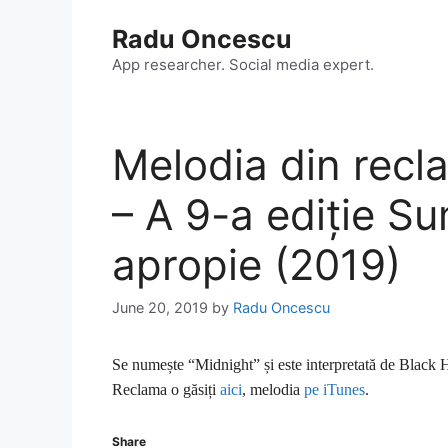
Skip
Radu Oncescu
to
content
App researcher. Social media expert.
Melodia din rec
– A 9-a ediție S
apropie (2019)
June 20, 2019
by
Radu Oncescu
Se numește “Midnight” și este interpretată de Black 
Reclama o găsiți
aici
, melodia
pe iTunes
.
Share