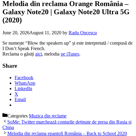
Melodia din reclama Orange România –
Galaxy Note20 | Galaxy Note20 Ultra 5G
(2020)
June 20, 2026
August 11, 2020
by
Radu Oncescu
Se numește “Blow the speakers up” și este interpretată / compusă de
I Don’t Speak French.
Reclama o găsiți
aici
, melodia
pe iTunes
.
Share
Facebook
WhatsApp
LinkedIn
X
Email
Categories
Muzica din reclame
SoMe: Twitter marchează conturile deținute de presa din Rusia și
China
Melodia din reclama epantofi România – Back to School 2020