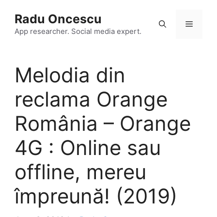
Skip
Radu Oncescu
to
Menu
content
App researcher. Social media expert.
Melodia din
reclama Orange
România – Orange
4G : Online sau
offline, mereu
împreună! (2019)