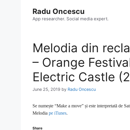
Skip
Radu Oncescu
to
content
App researcher. Social media expert.
Melodia din rec
– Orange Festiva
Electric Castle (
June 25, 2019
by
Radu Oncescu
Se numește “Make a move” și este interpretată de Sate
Melodia
pe iTunes
.
Share