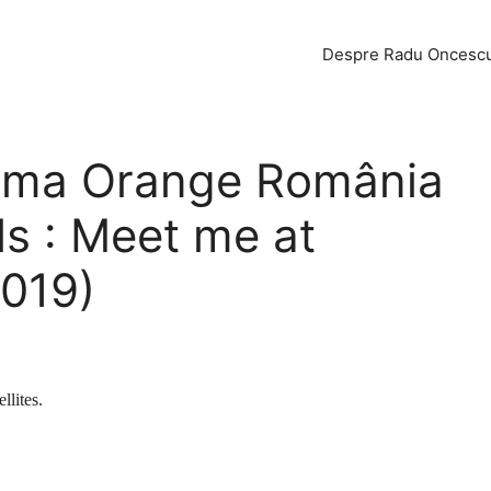
Despre Radu Oncesc
lama Orange România
ls : Meet me at
2019)
llites.