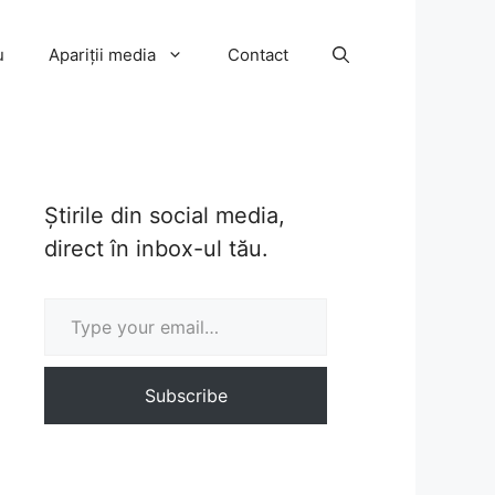
u
Apariții media
Contact
Știrile din social media,
direct în inbox-ul tău.
Type your email…
Subscribe