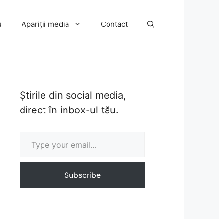
u
Apariții media
Contact
Știrile din social media,
direct în inbox-ul tău.
Type your email…
Subscribe