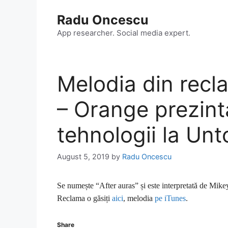
Skip
Radu Oncescu
to
content
App researcher. Social media expert.
Melodia din rec
– Orange prezint
tehnologii la Unt
August 5, 2019
by
Radu Oncescu
Se numește “After auras” și este interpretată de Mike
Reclama o găsiți
aici
, melodia
pe iTunes
.
Share