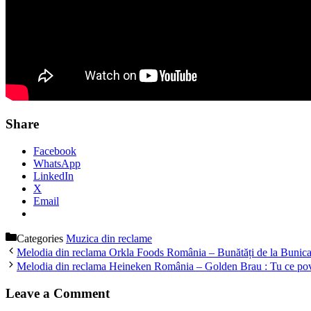
Share
Facebook
WhatsApp
LinkedIn
X
Email
Categories
Muzica din reclame
Melodia din reclama Orkla Foods România – Bunătăți de la Bunica
Melodia din reclama Heineken România – Golden Brau : Tu ce pove
Leave a Comment