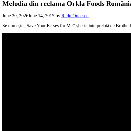
Melodia din reclama Orkla Foods România 
June 20, 2026
June 14, 2015
by
Radu Oncescu
Se numește „Save Your Kisses for Me
”
și este interpretată de Broth