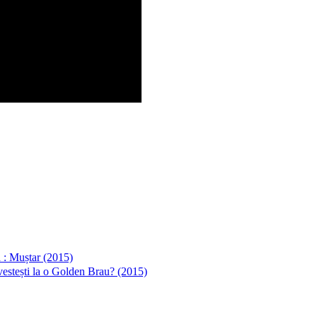
 : Muștar (2015)
stești la o Golden Brau? (2015)