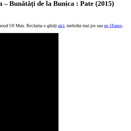
– Bunătăți de la Bunica : Pate (2015)
erhood Of Man. Reclama o găsiți
aici
, melodia mai jos sau
pe iTunes
.