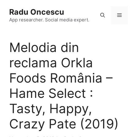
Skip
Radu Oncescu
to
Menu
content
App researcher. Social media expert.
Melodia din
reclama Orkla
Foods România –
Hame Select :
Tasty, Happy,
Crazy Pate (2019)