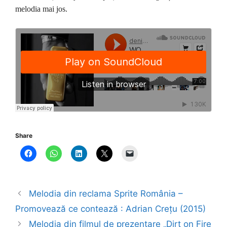
melodia mai jos.
Share
Melodia din reclama Sprite România –
Promovează ce contează : Adrian Crețu (2015)
Melodia din filmul de prezentare „Dirt on Fire