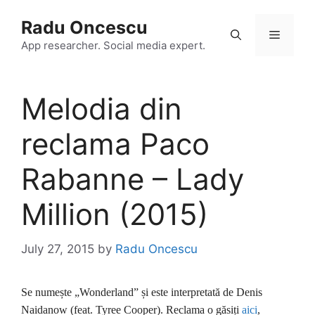
Skip
Radu Oncescu
to
Menu
content
App researcher. Social media expert.
Melodia din
reclama Paco
Rabanne – Lady
Million (2015)
July 27, 2015
by
Radu Oncescu
Se numește „Wonderland” și este interpretată de Denis
Naidanow (feat. Tyree Cooper). Reclama o găsiți
aici
,