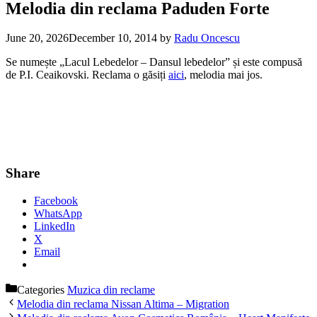
Melodia din reclama Paduden Forte
June 20, 2026
December 10, 2014
by
Radu Oncescu
Se numește „Lacul Lebedelor – Dansul lebedelor” și este compusă
de P.I. Ceaikovski. Reclama o găsiți
aici
, melodia mai jos.
Share
Facebook
WhatsApp
LinkedIn
X
Email
Categories
Muzica din reclame
Melodia din reclama Nissan Altima – Migration