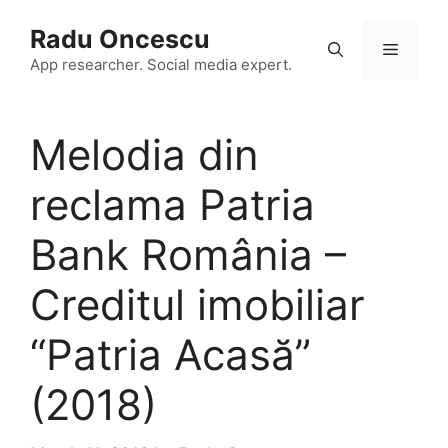
Skip
Radu Oncescu
to
Menu
content
App researcher. Social media expert.
Melodia din
reclama Patria
Bank România –
Creditul imobiliar
“Patria Acasă”
(2018)