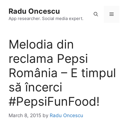
Skip
Radu Oncescu
to
Menu
content
App researcher. Social media expert.
Melodia din
reclama Pepsi
România – E timpul
să încerci
#PepsiFunFood!
March 8, 2015
by
Radu Oncescu