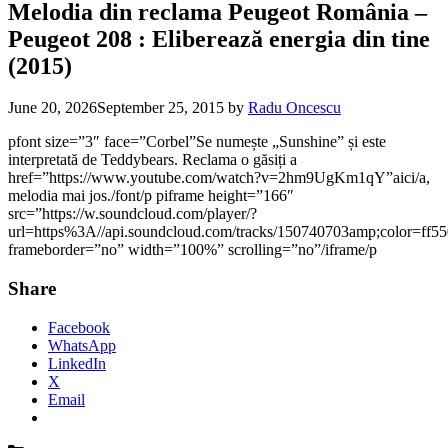
Melodia din reclama Peugeot România –
Peugeot 208 : Eliberează energia din tine
(2015)
June 20, 2026
September 25, 2015
by
Radu Oncescu
pfont size=”3″ face=”Corbel”Se numește „Sunshine” și este
interpretată de Teddybears. Reclama o găsiți a
href=”https://www.youtube.com/watch?v=2hm9UgKm1qY”aici/a,
melodia mai jos./font/p piframe height=”166″
src=”https://w.soundcloud.com/player/?
url=https%3A//api.soundcloud.com/tracks/150740703amp;color=ff5
frameborder=”no” width=”100%” scrolling=”no”/iframe/p
Share
Facebook
WhatsApp
LinkedIn
X
Email