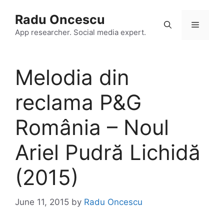
Skip
Radu Oncescu
to
Menu
content
App researcher. Social media expert.
Melodia din
reclama P&G
România – Noul
Ariel Pudră Lichidă
(2015)
June 11, 2015
by
Radu Oncescu