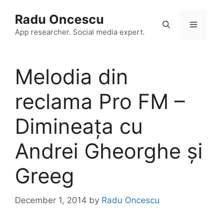
Skip
Radu Oncescu
to
Menu
content
App researcher. Social media expert.
Melodia din
reclama Pro FM –
Dimineața cu
Andrei Gheorghe și
Greeg
December 1, 2014
by
Radu Oncescu