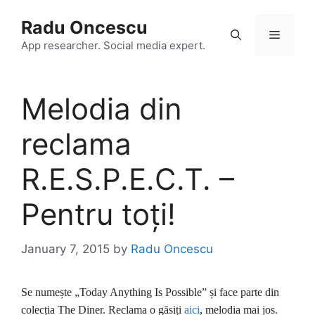
Skip
Radu Oncescu
to
Menu
content
App researcher. Social media expert.
Melodia din
reclama
R.E.S.P.E.C.T. –
Pentru toți!
January 7, 2015
by
Radu Oncescu
Se numește „Today Anything Is Possible” și face parte din
colecția The Diner. Reclama o găsiți
aici
, melodia mai jos.