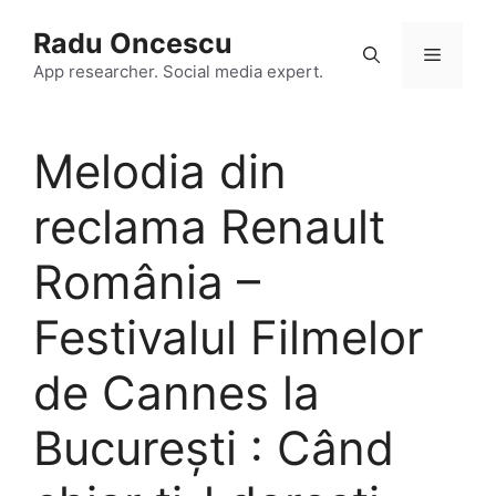
Skip
Radu Oncescu
to
Menu
content
App researcher. Social media expert.
Melodia din
reclama Renault
România –
Festivalul Filmelor
de Cannes la
București : Când