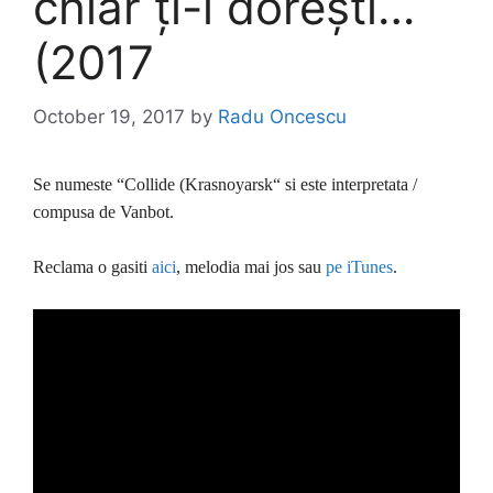
chiar ți-l dorești…
(2017
October 19, 2017
by
Radu Oncescu
Se numeste “Collide (Krasnoyarsk“ si este interpretata /
compusa de Vanbot.
Reclama o gasiti
aici
, melodia mai jos sau
pe iTunes
.