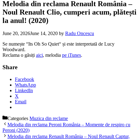
Melodia din reclama Renault România –
Noul Renault Clio, cumperi acum, plătești
la anul! (2020)
June 20, 2026
June 14, 2020
by
Radu Oncescu
Se numește “Its Oh So Quiet“ și este interpretată de Lucy
Woodward.
Reclama o găsiți
aici
, melodia
pe iTunes
.
Share
Facebook
WhatsApp
LinkedIn
X
Email
Categories
Muzica din reclame
Melodia din reclama Peroni România – Momente de respiro cu
Peroni (2020)
Melodia din reclama Renault România – Noul Renault Captur,