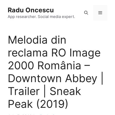
Skip
Radu Oncescu
to
Menu
content
App researcher. Social media expert.
Melodia din
reclama RO Image
2000 România –
Downtown Abbey |
Trailer | Sneak
Peak (2019)