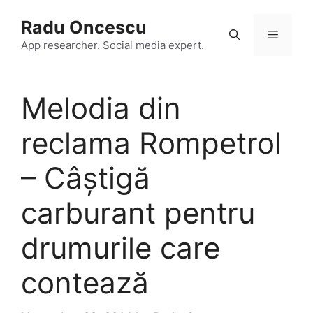
Skip
Radu Oncescu
to
Menu
content
App researcher. Social media expert.
Melodia din
reclama Rompetrol
– Câștigă
carburant pentru
drumurile care
contează