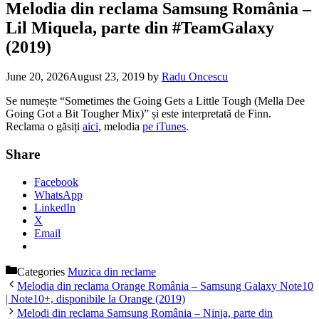
Melodia din reclama Samsung România –
Lil Miquela, parte din #TeamGalaxy
(2019)
June 20, 2026
August 23, 2019
by
Radu Oncescu
Se numește “Sometimes the Going Gets a Little Tough (Mella Dee
Going Got a Bit Tougher Mix)” și este interpretată de Finn.
Reclama o găsiți
aici
, melodia
pe iTunes
.
Share
Facebook
WhatsApp
LinkedIn
X
Email
Categories
Muzica din reclame
Melodia din reclama Orange România – Samsung Galaxy Note10
| Note10+, disponibile la Orange (2019)
Melodi din reclama Samsung România – Ninja, parte din