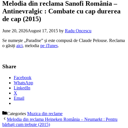
Melodia din reclama Sanofi România –
Antinevralgic : Combate cu cap durerea
de cap (2015)
June 20, 2026
August 17, 2015
by
Radu Oncescu
Se numește „Paradise” și este compusă de Claude Pelouse. Reclama
o găsiți
aici
, melodia
pe iTunes
.
Share
Facebook
WhatsApp
LinkedIn
X
Email
Categories
Muzica din reclame
Melodia din reclama Heineken România – Neumarkt : Pentru
bărbați cum trebuie (2015)