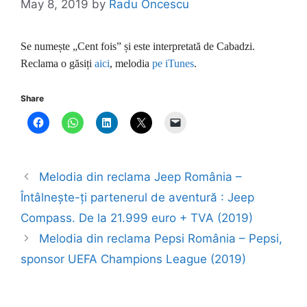
May 8, 2019
by
Radu Oncescu
Se numește „Cent fois” și este interpretată de Cabadzi.
Reclama o găsiți
aici
, melodia
pe iTunes
.
Share
Melodia din reclama Jeep România –
Întâlnește-ți partenerul de aventură : Jeep
Compass. De la 21.999 euro + TVA (2019)
Melodia din reclama Pepsi România – Pepsi,
sponsor UEFA Champions League (2019)