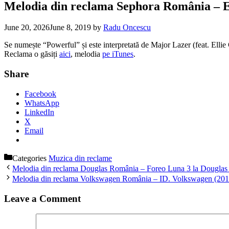
Melodia din reclama Sephora România – 
June 20, 2026
June 8, 2019
by
Radu Oncescu
Se numește “Powerful” și este interpretată de Major Lazer (feat. Elli
Reclama o găsiți
aici
, melodia
pe iTunes
.
Share
Facebook
WhatsApp
LinkedIn
X
Email
Categories
Muzica din reclame
Melodia din reclama Douglas România – Foreo Luna 3 la Douglas
Melodia din reclama Volkswagen România – ID. Volkswagen (201
Leave a Comment