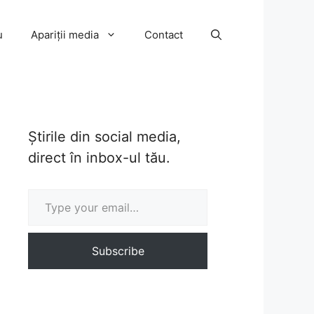
u
Apariții media
Contact
Știrile din social media,
direct în inbox-ul tău.
Type your email…
Subscribe