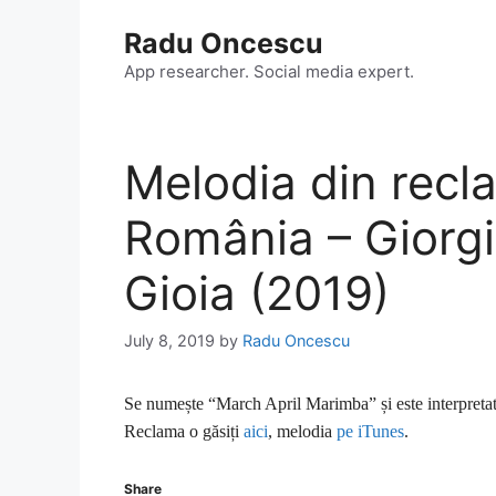
Skip
Radu Oncescu
to
content
App researcher. Social media expert.
Melodia din rec
România – Giorgi
Gioia (2019)
July 8, 2019
by
Radu Oncescu
Se numește “March April Marimba
” și este interpre
Reclama o găsiți
aici
, melodia
pe iTunes
.
Share