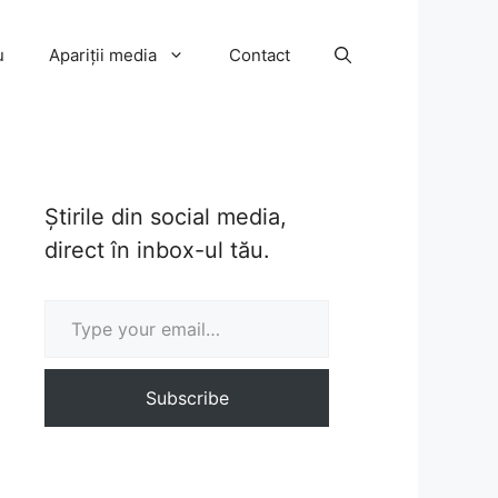
u
Apariții media
Contact
Știrile din social media,
direct în inbox-ul tău.
Type your email…
Subscribe