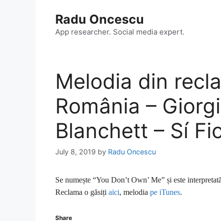
Skip
Radu Oncescu
to
content
App researcher. Social media expert.
Melodia din rec
România – Giorg
Blanchett – Sí Fi
July 8, 2019
by
Radu Oncescu
Se numește “You Don’t Own’ Me” și este interpretat
Reclama o găsiți
aici
, melodia
pe iTunes
.
Share