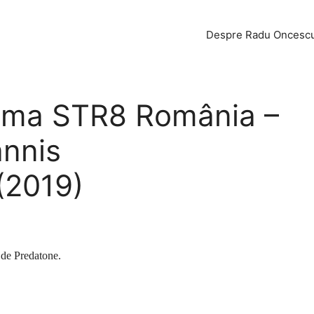
Despre Radu Oncesc
lama STR8 România –
annis
(2019)
 de Predatone.