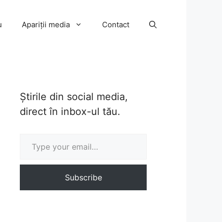
u
Apariții media
Contact
Știrile din social media,
direct în inbox-ul tău.
Type your email…
Subscribe