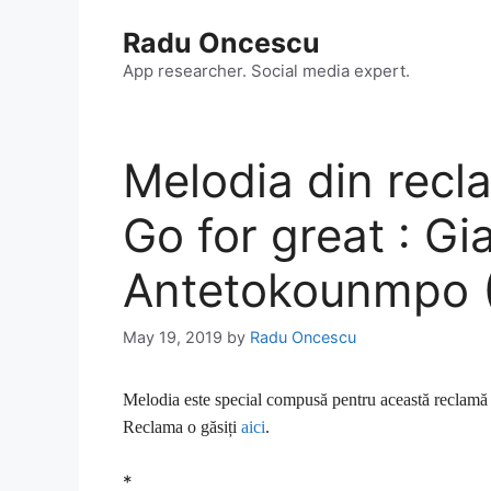
Skip
Radu Oncescu
to
content
App researcher. Social media expert.
Melodia din rec
Go for great : Gi
Antetokounmpo 
May 19, 2019
by
Radu Oncescu
Melodia este special compusă pentru această reclamă
Reclama o găsiți
aici
.
*