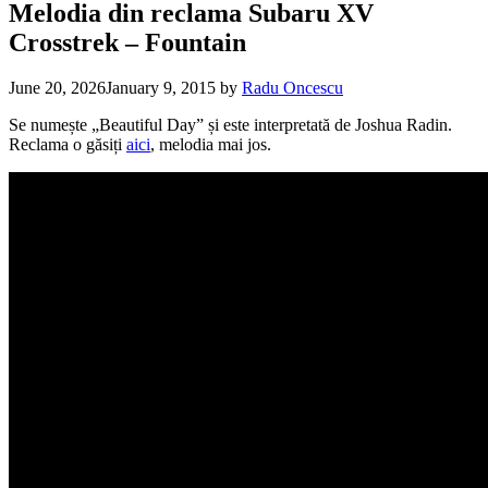
Melodia din reclama Subaru XV
Crosstrek – Fountain
June 20, 2026
January 9, 2015
by
Radu Oncescu
Se numește „Beautiful Day” și este interpretată de Joshua Radin.
Reclama o găsiți
aici
, melodia mai jos.