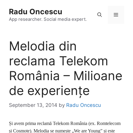
Skip
Radu Oncescu
to
Menu
content
App researcher. Social media expert.
Melodia din
reclama Telekom
România – Milioane
de experiențe
September 13, 2014
by
Radu Oncescu
Și avem prima reclamă Telekom România (ex. Romtelecom
și Cosmote). Melodia se numește „We are Young” și este