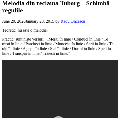
Melodia din reclama Tuborg – Schimbă
regulile
June 20, 2026
January 23, 2015
by
Radu Oncescu
Teoretic, nu este o melodie.
Practic, sunt niște versuri : „
Mergi în linie / Conduci în linie / Te
miști în linie / Parchezi în linie / Muncești în linie / Scrii în linie / Te
uiți în linie / Aștepți în linie / Stai în linie / Dormi în linie / Speli in
linie / Transpiri în linie / Trăiești în linie.”