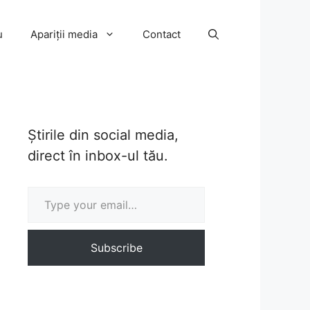
u
Apariții media
Contact
Știrile din social media,
direct în inbox-ul tău.
Type your email…
Subscribe