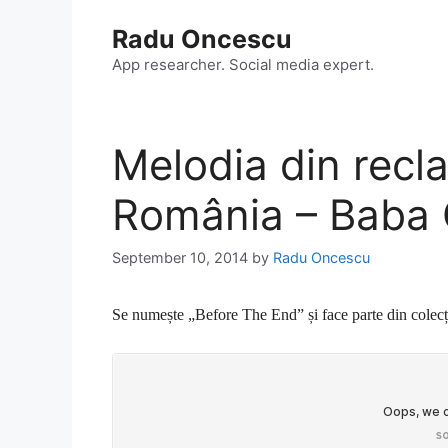
Skip
Radu Oncescu
to
content
App researcher. Social media expert.
Melodia din rec
România – Baba
September 10, 2014
by
Radu Oncescu
Se numește „Before The End” și face parte din colecț