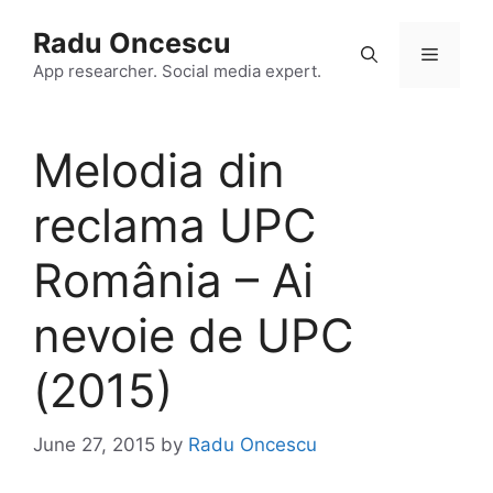
Skip
Radu Oncescu
to
Menu
content
App researcher. Social media expert.
Melodia din
reclama UPC
România – Ai
nevoie de UPC
(2015)
June 27, 2015
by
Radu Oncescu