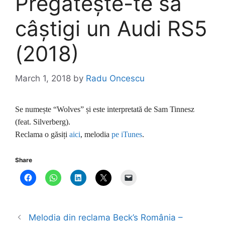
Pregătește-te să
câștigi un Audi RS5
(2018)
March 1, 2018
by
Radu Oncescu
Se numește “Wolves” și este interpretată de Sam Tinnesz
(feat. Silverberg).
Reclama o găsiți
aici
, melodia
pe iTunes
.
Share
Melodia din reclama Beck’s România –