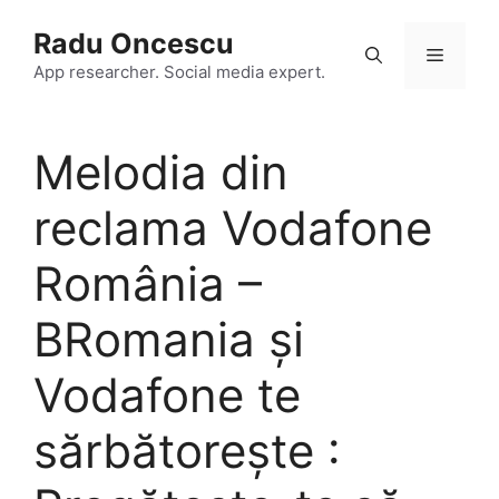
Skip
Radu Oncescu
to
Menu
content
App researcher. Social media expert.
Melodia din
reclama Vodafone
România –
BRomania și
Vodafone te
sărbătorește :