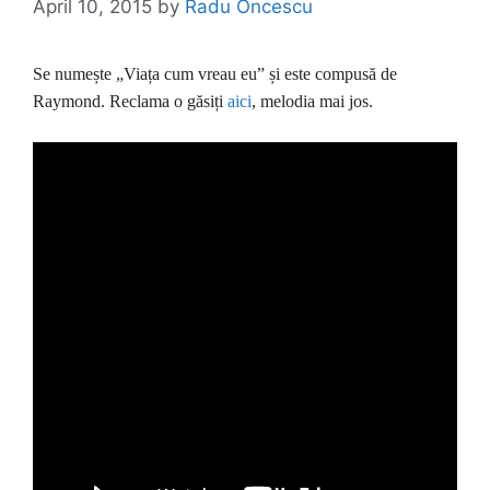
April 10, 2015
by
Radu Oncescu
Se numește „Viața cum vreau eu” și este compusă de
Raymond. Reclama o găsiți
aici
, melodia mai jos.