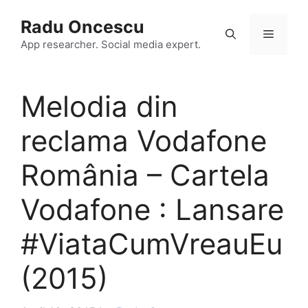
Skip
Radu Oncescu
to
Menu
content
App researcher. Social media expert.
Melodia din
reclama Vodafone
România – Cartela
Vodafone : Lansare
#ViataCumVreauEu
(2015)